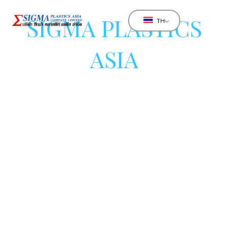
บริษัท ซิกม่า พลาสติก เอเชีย จำกัด
SIGMA PLASTICS
TH
ASIA
ผู้ผลิตเฟล็กซิเบิ้ล แพ็คเกจจิ้ง และฟิล์มยืดพันพาเลท
คุณภาพสูง